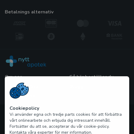
betalnings alternativ
Om oss
Så här beställer du
Frågor och Svar
Blogg
Kontakta oss
Cookiepolicy
Upphovsrätt © 2026 nytt-apotek.com Alla rättigheter
Vi använder egna och tredje parts cookies för att förbättra
förbehållna
vårt onlinearbete och erbjuda dig intressant innehåll.
Fortsätter du att se, accepterar du vår cookie-policy.
Kontakta våra experter för mer information.