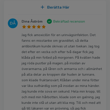
Berätta Här
Dina Åström
Bekräftad recension
DÅ
Jag fick amoxicillin för en urinvägsinfektion. Det
fanns en misstanke om graviditet, så detta
antibiotikum kunde skrivas ut utan tvekan. Jag tog
det efter en vecka och efter två dagar fick jag
klåda på min fotled på morgonen. På kvällen hade
jag röda pustler på magen, på insidan av
överarmarna, på låren och armarna och i allmänhet
på alla delar av kroppen där huden är tunnare,
som kliade fruktansvärt. Klådan under mina fötter
var lika outhärdlig som på insidan av mina händer.
Jag kunde inte sova en sekund. Hela min kropp, till
och med min hårbotten, kliade som en galning, jag
kunde inte stå ut utan att klia mig. Till och med att
gå till läkaren var en prövning, så jag fick