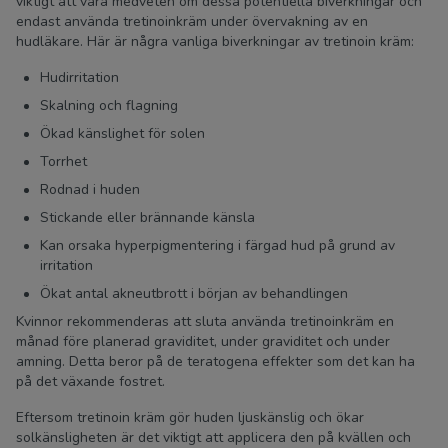
viktigt att vara medveten om dessa potentiella biverkningar och
endast använda tretinoinkräm under övervakning av en
hudläkare. Här är några vanliga biverkningar av tretinoin kräm:
Hudirritation
Skalning och flagning
Ökad känslighet för solen
Torrhet
Rodnad i huden
Stickande eller brännande känsla
Kan orsaka hyperpigmentering i färgad hud på grund av
irritation
Ökat antal akneutbrott i början av behandlingen
Kvinnor rekommenderas att sluta använda tretinoinkräm en
månad före planerad graviditet, under graviditet och under
amning. Detta beror på de teratogena effekter som det kan ha
på det växande fostret.
Eftersom tretinoin kräm gör huden ljuskänslig och ökar
solkänsligheten är det viktigt att applicera den på kvällen och