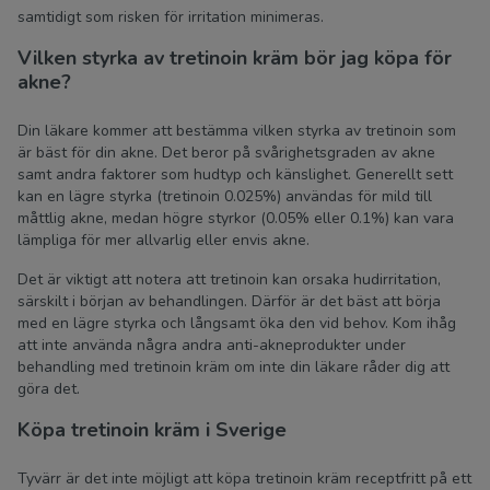
samtidigt som risken för irritation minimeras.
Vilken styrka av tretinoin kräm bör jag köpa för
akne?
Din läkare kommer att bestämma vilken styrka av tretinoin som
är bäst för din akne. Det beror på svårighetsgraden av akne
samt andra faktorer som hudtyp och känslighet. Generellt sett
kan en lägre styrka (tretinoin 0.025%) användas för mild till
måttlig akne, medan högre styrkor (0.05% eller 0.1%) kan vara
lämpliga för mer allvarlig eller envis akne.
Det är viktigt att notera att tretinoin kan orsaka hudirritation,
särskilt i början av behandlingen. Därför är det bäst att börja
med en lägre styrka och långsamt öka den vid behov. Kom ihåg
att inte använda några andra anti-akneprodukter under
behandling med tretinoin kräm om inte din läkare råder dig att
göra det.
Köpa tretinoin kräm i Sverige
Tyvärr är det inte möjligt att köpa tretinoin kräm receptfritt på ett