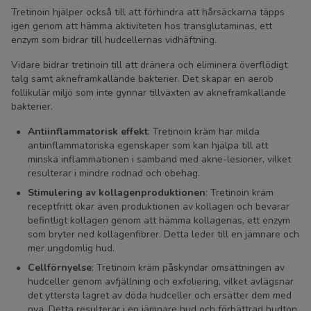
Tretinoin hjälper också till att förhindra att hårsäckarna täpps
igen genom att hämma aktiviteten hos transglutaminas, ett
enzym som bidrar till hudcellernas vidhäftning.
Vidare bidrar tretinoin till att dränera och eliminera överflödigt
talg samt akneframkallande bakterier. Det skapar en aerob
follikulär miljö som inte gynnar tillväxten av akneframkallande
bakterier.
Antiinflammatorisk effekt
: Tretinoin kräm har milda
antiinflammatoriska egenskaper som kan hjälpa till att
minska inflammationen i samband med akne-lesioner, vilket
resulterar i mindre rodnad och obehag.
Stimulering av kollagenproduktionen
: Tretinoin kräm
receptfritt ökar även produktionen av kollagen och bevarar
befintligt kollagen genom att hämma kollagenas, ett enzym
som bryter ned kollagenfibrer. Detta leder till en jämnare och
mer ungdomlig hud.
Cellförnyelse
: Tretinoin kräm påskyndar omsättningen av
hudceller genom avfjällning och exfoliering, vilket avlägsnar
det yttersta lagret av döda hudceller och ersätter dem med
nya. Detta resulterar i en jämnare hud och förbättrad hudton.