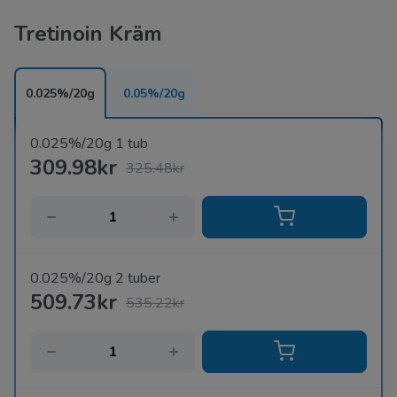
Tretinoin Kräm
0.025%/20g
0.05%/20g
0.025%/20g 1 tub
309.98kr
325.48kr
0.025%/20g 2 tuber
509.73kr
535.22kr