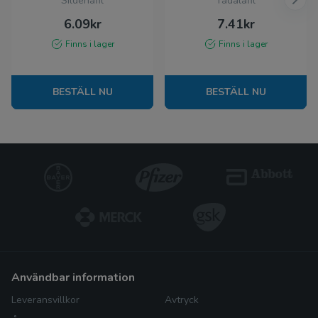
Sildenafil
Tadalafil
6.09kr
7.41kr
Finns i lager
Finns i lager
BESTÄLL NU
BESTÄLL NU
användbar information
Leveransvillkor
Avtryck