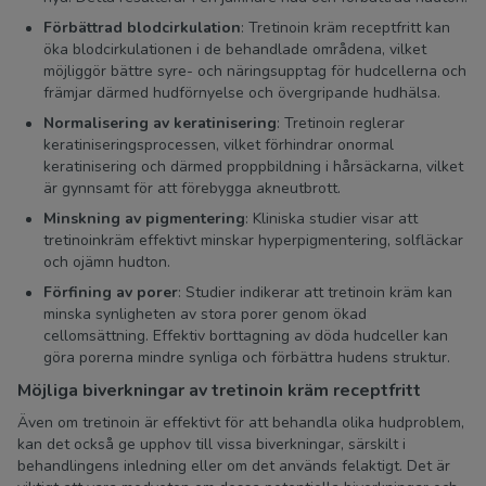
Förbättrad blodcirkulation
: Tretinoin kräm receptfritt kan
öka blodcirkulationen i de behandlade områdena, vilket
möjliggör bättre syre- och näringsupptag för hudcellerna och
främjar därmed hudförnyelse och övergripande hudhälsa.
Normalisering av keratinisering
: Tretinoin reglerar
keratiniseringsprocessen, vilket förhindrar onormal
keratinisering och därmed proppbildning i hårsäckarna, vilket
är gynnsamt för att förebygga akneutbrott.
Minskning av pigmentering
: Kliniska studier visar att
tretinoinkräm effektivt minskar hyperpigmentering, solfläckar
och ojämn hudton.
Förfining av porer
: Studier indikerar att tretinoin kräm kan
minska synligheten av stora porer genom ökad
cellomsättning. Effektiv borttagning av döda hudceller kan
göra porerna mindre synliga och förbättra hudens struktur.
Möjliga biverkningar av tretinoin kräm receptfritt
Även om tretinoin är effektivt för att behandla olika hudproblem,
kan det också ge upphov till vissa biverkningar, särskilt i
behandlingens inledning eller om det används felaktigt. Det är