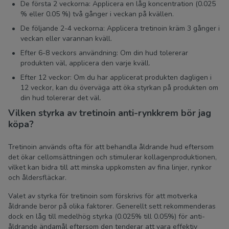
De första 2 veckorna: Applicera en låg koncentration (0.025
% eller 0.05 %) två gånger i veckan på kvällen.
De följande 2-4 veckorna: Applicera tretinoin kräm 3 gånger i
veckan eller varannan kväll.
Efter 6-8 veckors användning: Om din hud tolererar
produkten väl, applicera den varje kväll.
Efter 12 veckor: Om du har applicerat produkten dagligen i
12 veckor, kan du överväga att öka styrkan på produkten om
din hud tolererar det väl.
Vilken styrka av tretinoin anti-rynkkrem bör jag
köpa?
Tretinoin används ofta för att behandla åldrande hud eftersom
det ökar cellomsättningen och stimulerar kollagenproduktionen,
vilket kan bidra till att minska uppkomsten av fina linjer, rynkor
och åldersfläckar.
Valet av styrka för tretinoin som förskrivs för att motverka
åldrande beror på olika faktorer. Generellt sett rekommenderas
dock en låg till medelhög styrka (0.025% till 0.05%) för anti-
åldrande ändamål eftersom den tenderar att vara effektiv