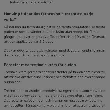
förbättra hudens elasticitet.
Hur lång tid tar det för tretinoin cream att börja
verka?
Så när kan du förvänta dig att se de första resultaten? De flesta
patienter som använder tretinoin kräm utan recept för första
gången upplever en positiv effekt efter cirka 10 veckor, förutsatt
att den appliceras var 2-3 dagar.
Det kan dock ta upp till 3 månader med daglig användning innan
du märker några märkbara förändringar.
Fördelar med tretinoin kräm för huden
Tretinoin kräm ger flera positiva effekter på huden som bidrar till
att minska antalet akne-lesioner och förbättra den övergripande
hudhälsan.
Tretinoin har bevisade komedolytiska egenskaper som motverkar
bildandet av komedoner – de grundläggande elementen i akne.
Det reglerar exfolieringen och främjar en hälsosam omsättning
av hudceller i hårsäckarna, vilket förhindrar att porerna täpps till.