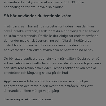
använda ett solskyddsmedel med minst SPF 30 under
behandlingen för att undvika solskador.
Så här använder du tretinoin kräm
Tretinoin cream har många fördelar för huden, men den kan
också orsaka irritation, särskilt om du aldrig tidigare har använt
en kräm med tretinoin. Därför är det viktigt att endast använda
den under medicinsk övervakning och följa din hudläkares
instruktioner om när och hur du ska använda den, hur du
applicerar den och vilken styrka som är bäst för dina behov.
Du bör alltid applicera tretinoin kräm på kvällen. Detta beror på
att när retinoider utsätts för solljus kan de bilda skadliga ämnen
och stimulera retinoidmolekyler. Dessa reaktioner kan orsaka
omedelbar och långvarig skada på din hud.
Applicera en ärtstor mängd tretinoin kräm receptfritt på
fingertoppen och fördela den över flera områden i ansiktet,
lämnande en liten mängd varje gång.
Här är några rekommendationer: