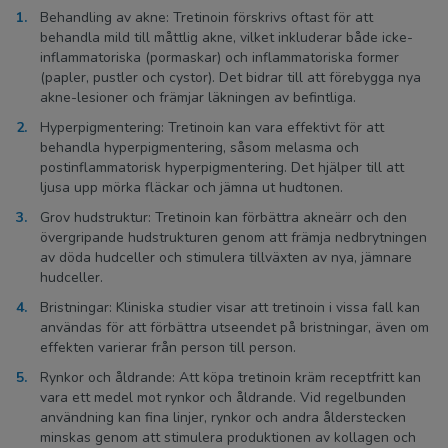
Behandling av akne: Tretinoin förskrivs oftast för att
behandla mild till måttlig akne, vilket inkluderar både icke-
inflammatoriska (pormaskar) och inflammatoriska former
(papler, pustler och cystor). Det bidrar till att förebygga nya
akne-lesioner och främjar läkningen av befintliga.
Hyperpigmentering: Tretinoin kan vara effektivt för att
behandla hyperpigmentering, såsom melasma och
postinflammatorisk hyperpigmentering. Det hjälper till att
ljusa upp mörka fläckar och jämna ut hudtonen.
Grov hudstruktur: Tretinoin kan förbättra akneärr och den
övergripande hudstrukturen genom att främja nedbrytningen
av döda hudceller och stimulera tillväxten av nya, jämnare
hudceller.
Bristningar: Kliniska studier visar att tretinoin i vissa fall kan
användas för att förbättra utseendet på bristningar, även om
effekten varierar från person till person.
Rynkor och åldrande: Att köpa tretinoin kräm receptfritt kan
vara ett medel mot rynkor och åldrande. Vid regelbunden
användning kan fina linjer, rynkor och andra ålderstecken
minskas genom att stimulera produktionen av kollagen och