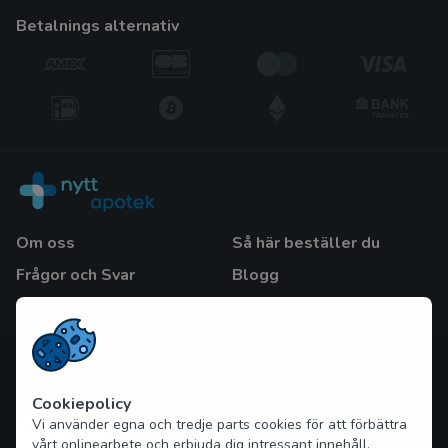
betalnings alternativ
Om oss
Så här beställer du
Frågor och Svar
Blogg
Kontakta oss
Upphovsrätt © 2026 nytt-apotek.com Alla rättigheter
förbehållna
Cookiepolicy
Vi använder egna och tredje parts cookies för att förbättra
vårt onlinearbete och erbjuda dig intressant innehåll.