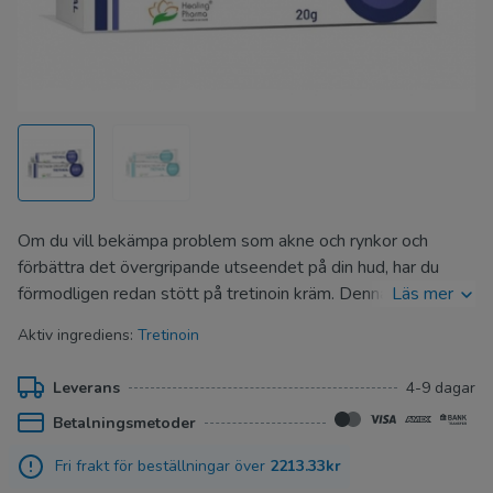
Om du vill bekämpa problem som akne och rynkor och
förbättra det övergripande utseendet på din hud, har du
förmodligen redan stött på tretinoin kräm. Denna produkt är
Läs mer
populär och har bevisad effektivitet. På Nytt Apotek kan du
Aktiv ingrediens:
Tretinoin
köpa tretinoin kräm receptfritt i 20 grams tuber, i två olika
styrkor: antingen 0.025% eller 0.05%.
Leverans
4-9 dagar
Betalningsmetoder
Fri frakt för beställningar över
2213.33kr