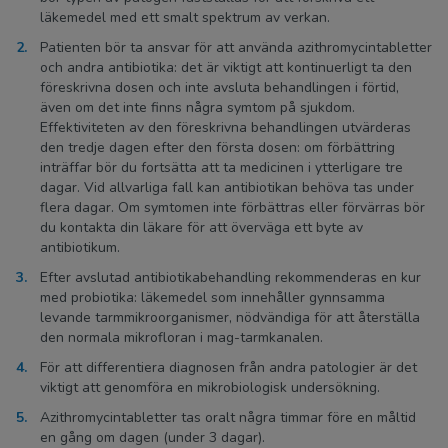
läkemedel med ett smalt spektrum av verkan.
Patienten bör ta ansvar för att använda azithromycintabletter
och andra antibiotika: det är viktigt att kontinuerligt ta den
föreskrivna dosen och inte avsluta behandlingen i förtid,
även om det inte finns några symtom på sjukdom.
Effektiviteten av den föreskrivna behandlingen utvärderas
den tredje dagen efter den första dosen: om förbättring
inträffar bör du fortsätta att ta medicinen i ytterligare tre
dagar. Vid allvarliga fall kan antibiotikan behöva tas under
flera dagar. Om symtomen inte förbättras eller förvärras bör
du kontakta din läkare för att överväga ett byte av
antibiotikum.
Efter avslutad antibiotikabehandling rekommenderas en kur
med probiotika: läkemedel som innehåller gynnsamma
levande tarmmikroorganismer, nödvändiga för att återställa
den normala mikrofloran i mag-tarmkanalen.
För att differentiera diagnosen från andra patologier är det
viktigt att genomföra en mikrobiologisk undersökning.
Azithromycintabletter tas oralt några timmar före en måltid
en gång om dagen (under 3 dagar).