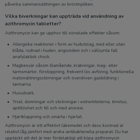
påverka sammansättningen av bröstmjölken.
Vilka biverkningar kan uppträda vid användning av
azithromycin tabletter?
Azithromycin kan ge upphov till oönskade effekter såsom:
Allergiska reaktioner i form av hudutslag, med eller utan
klåda, rodnad i huden, angioödem och i sällsynta fall
anafylaktisk chock.
Magbesvär såsom illamående, kräkningar, mag- eller
tarmsmärtor, förstoppning, frekvent lös avföring, funktionella
matsmältningsstörningar och överdriven gasbildning i
tarmarna.
Huvudvärk.
Yrsel, domningar och stickningar i extremiteterna, tinnitus,
aptitlöshet och till och med anorexi.
Hjärtklappning och smärta i hjärtat.
Azithromycin är ett effektivt läkemedel och dess kostnad är
relativt låg jämfört med andra antibakteriella preparat. Du har
upptäckt att det är mer fördelaktigt att köpa azithromycin