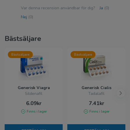
Var denna recension användbar för dig?
Ja
(0)
Nej
(0)
Bästsäljare
Bästsäljare
Bästsäljare
Generisk Viagra
Generisk Cialis
Sildenafil
Tadalafil
6.09kr
7.41kr
Finns i lager
Finns i lager