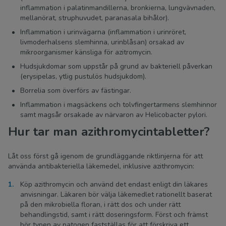
inflammation i palatinmandillerna, bronkierna, lungvävnaden,
mellanörat, struphuvudet, paranasala bihålor).
Inflammation i urinvägarna (inflammation i urinröret,
livmoderhalsens slemhinna, urinblåsan) orsakad av
mikroorganismer känsliga för azitromycin.
Hudsjukdomar som uppstår på grund av bakteriell påverkan
(erysipelas, ytlig pustulös hudsjukdom).
Borrelia som överförs av fästingar.
Inflammation i magsäckens och tolvfingertarmens slemhinnor
samt magsår orsakade av närvaron av Helicobacter pylori.
Hur tar man azithromycintabletter?
Låt oss först gå igenom de grundläggande riktlinjerna för att
använda antibakteriella läkemedel, inklusive azithromycin:
Köp azithromycin och använd det endast enligt din läkares
anvisningar. Läkaren bör välja läkemedlet rationellt baserat
på den mikrobiella floran, i rätt dos och under rätt
behandlingstid, samt i rätt doseringsform. Först och främst
bör typen av patogen fastställas för att förskriva ett