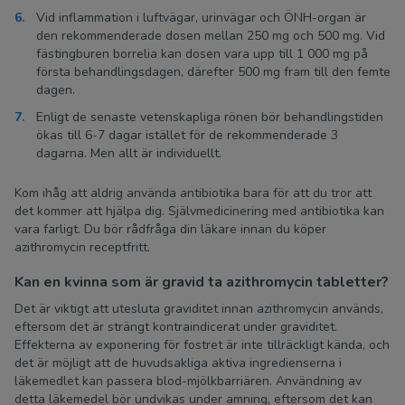
Vid inflammation i luftvägar, urinvägar och ÖNH-organ är
den rekommenderade dosen mellan 250 mg och 500 mg. Vid
fästingburen borrelia kan dosen vara upp till 1 000 mg på
första behandlingsdagen, därefter 500 mg fram till den femte
dagen.
Enligt de senaste vetenskapliga rönen bör behandlingstiden
ökas till 6-7 dagar istället för de rekommenderade 3
dagarna. Men allt är individuellt.
Kom ihåg att aldrig använda antibiotika bara för att du tror att
det kommer att hjälpa dig. Självmedicinering med antibiotika kan
vara farligt. Du bör rådfråga din läkare innan du köper
azithromycin receptfritt.
Kan en kvinna som är gravid ta azithromycin tabletter?
Det är viktigt att utesluta graviditet innan azithromycin används,
eftersom det är strängt kontraindicerat under graviditet.
Effekterna av exponering för fostret är inte tillräckligt kända, och
det är möjligt att de huvudsakliga aktiva ingredienserna i
läkemedlet kan passera blod-mjölkbarriären. Användning av
detta läkemedel bör undvikas under amning, eftersom det kan