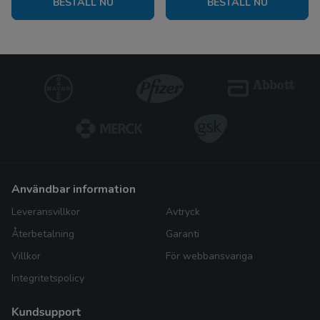
BESTÄLL NU
BESTÄLL NU
användbar information
Leveransvillkor
Avtryck
Återbetalning
Garanti
Villkor
För webbansvariga
Integritetspolicy