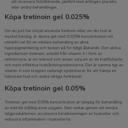
att reversera fotoåldrande, jämfört med antingen placebo
eller andra behandlingar.
Köpa tretinoin gel 0.025%
Om du just har börjat använda tretinoin eller om din hud är
mycket känslig, är denna gel med 0.025% koncentration ett
utmärkt val för en mildare behandling av akne,
hyperpigmentering och tecken på för tidigt åldrande. Den aktiva
ingrediensen tretinoin, avledd från vitamin A i form av
retinoinsyra, är en retinoid som anses vara en av de kraftfullaste
och mest effektiva hudvårdsingredienserna. Det är samma typ av
vitamin A som kroppen naturligt syntetiserar för att främja en
hälsosam hud och andra viktiga funktioner.
Köpa tretinoin gel 0.05%
Tretinoin gel med 0.05% koncentration är lämplig för behandling
av mild till måttlig acne vulgaris. Den verkar genom att minska
talgproduktionen, accelerera keratiniseringen av hudceller och
reducera inflammation i hudcellerna.