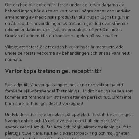
Om din hud blir extremt irriterad under de första dagarna av
behandlingen, bör du ta en kort paus i några dagar och undvika
användning av medicinska produkter tills huden lugnat sig. När
du återupptar användningen av tretinoin gel, följ ovanstående
rekommendationer och skölj av produkten efter 60 minuter.
Gradvis öka tiden tills du kan lämna gelen på över natten.
Viktigt att notera är att dessa biverkningar är mest uttalade
under de första veckorna av behandlingen och anses vara helt
normala.
Varför köpa tretinoin gel receptfritt?
Säg adjö till långvariga kampen mot acne och välkomna ditt
förnyade självförtroende! Tretinoin gel är ditt hemliga vapen som
kommer att förändra din strävan efter en perfekt hud. Dröm inte
bara om klar hud, gör det till verklighet!
Undvik de irriterande besöken på apoteket. Beställ tretinoin gel i
Sverige online och få det levererat direkt till din dörr. Vårt
apotek ser till att du får äkta och högkvalitativ tretinoin gel från
pålitliga tillverkare. Njut av diskret förpackning och möjligheten