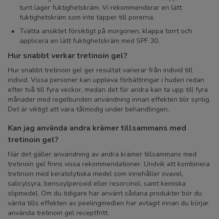
tunt lager fuktighetskräm. Vi rekommenderar en lätt
fuktighetskräm som inte täpper till porerna.
Tvätta ansiktet försiktigt på morgonen, klappa torrt och
applicera en lätt fuktighetskräm med SPF 30.
Hur snabbt verkar tretinoin gel?
Hur snabbt tretinoin gel ger resultat varierar från individ till
individ. Vissa personer kan uppleva förbättringar i huden redan
efter två till fyra veckor, medan det för andra kan ta upp till fyra
månader med regelbunden användning innan effekten blir synlig.
Det är viktigt att vara tålmodig under behandlingen.
Kan jag använda andra krämer tillsammans med
tretinoin gel?
När det gäller användning av andra krämer tillsammans med
tretinoin gel finns vissa rekommendationer. Undvik att kombinera
tretinoin med keratolytiska medel som innehåller svavel,
salicylsyra, bensoylperoxid eller resorcinol, samt kemiska
slipmedel. Om du tidigare har använt sådana produkter bör du
vänta tills effekten av peelingmedlen har avtagit innan du börjar
använda tretinoin gel receptfritt.