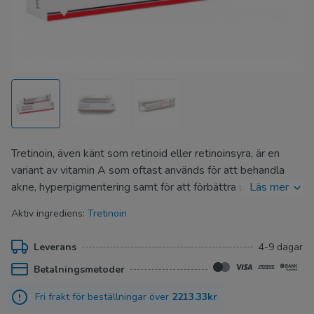
Tretinoin, även känt som retinoid eller retinoinsyra, är en
variant av vitamin A som oftast används för att behandla
akne, hyperpigmentering samt för att förbättra utseendet
Läs mer
på fina linjer och rynkor. Det är av stor vikt att använda
Aktiv ingrediens:
Tretinoin
tretinoin gel under övervakning av en läkare. På Nytt
Apotek, ditt apotek, kan du köpa tretinoin gel i
Leverans
4-9 dagar
koncentrationerna 0.025%, 0.05% och 0.1%, i
Betalningsmetoder
förpackningar om 20 gram.
Fri frakt för beställningar över
2213.33kr