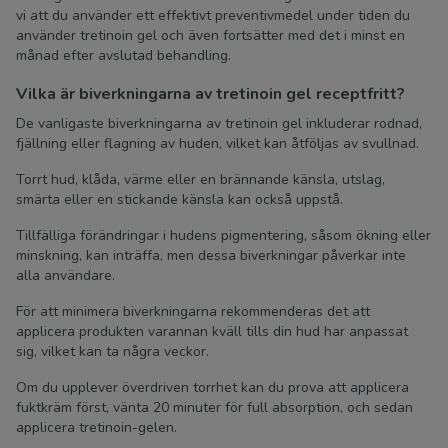
vi att du använder ett effektivt preventivmedel under tiden du
använder tretinoin gel och även fortsätter med det i minst en
månad efter avslutad behandling.
Vilka är biverkningarna av tretinoin gel receptfritt?
De vanligaste biverkningarna av tretinoin gel inkluderar rodnad,
fjällning eller flagning av huden, vilket kan åtföljas av svullnad.
Torrt hud, klåda, värme eller en brännande känsla, utslag,
smärta eller en stickande känsla kan också uppstå.
Tillfälliga förändringar i hudens pigmentering, såsom ökning eller
minskning, kan inträffa, men dessa biverkningar påverkar inte
alla användare.
För att minimera biverkningarna rekommenderas det att
applicera produkten varannan kväll tills din hud har anpassat
sig, vilket kan ta några veckor.
Om du upplever överdriven torrhet kan du prova att applicera
fuktkräm först, vänta 20 minuter för full absorption, och sedan
applicera tretinoin-gelen.