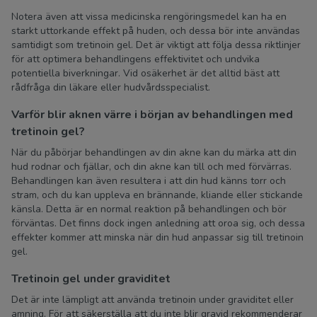
Notera även att vissa medicinska rengöringsmedel kan ha en
starkt uttorkande effekt på huden, och dessa bör inte användas
samtidigt som tretinoin gel. Det är viktigt att följa dessa riktlinjer
för att optimera behandlingens effektivitet och undvika
potentiella biverkningar. Vid osäkerhet är det alltid bäst att
rådfråga din läkare eller hudvårdsspecialist.
Varför blir aknen värre i början av behandlingen med
tretinoin gel?
När du påbörjar behandlingen av din akne kan du märka att din
hud rodnar och fjällar, och din akne kan till och med förvärras.
Behandlingen kan även resultera i att din hud känns torr och
stram, och du kan uppleva en brännande, kliande eller stickande
känsla. Detta är en normal reaktion på behandlingen och bör
förväntas. Det finns dock ingen anledning att oroa sig, och dessa
effekter kommer att minska när din hud anpassar sig till tretinoin
gel.
Tretinoin gel under graviditet
Det är inte lämpligt att använda tretinoin under graviditet eller
amning. För att säkerställa att du inte blir gravid rekommenderar