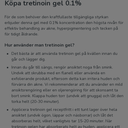
Köpa tretinoin gel 0.1%
För de som behöver den kraftfullaste tillgängliga styrkan
erbjuder denna gel med 0.1% koncentration den högsta nivån för
effektiv behandling av akne, hyperpigmentering och tecken på
för tidigt åldrande.
Hur använder man tretinoin gel?
Det bästa är att använda tretinoin gel på kvällen innan du
går och lägger dig.
Innan du går till sängs, rengör ansiktet noga från smink.
Undvik att skrubba med en flanell eller använda en
exfolierande produkt, eftersom detta kan irritera huden och
förvärra din akne. Vi rekommenderar att du använder en mild
ansiktsrengöring eller en oljerengöring för att skonsamt ta
bort smink. Klappa huden torr (undvik att gnugga) och låt den
torka helt (20-30 minuter).
Applicera tretinoin gel receptfritt i ett tunt lager över hela
ansiktet (undvik ögon, läppar och näsborrar) och låt det
absorberas helt, vilket vanligtvis tar 15-20 minuter. När
tretinoin gelen har absorberats helt av huden, applicera ett