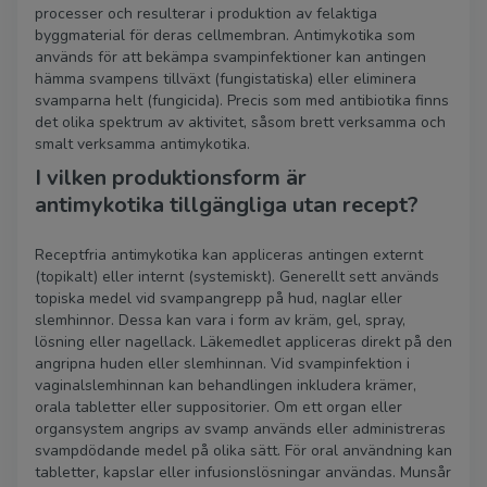
processer och resulterar i produktion av felaktiga
byggmaterial för deras cellmembran. Antimykotika som
används för att bekämpa svampinfektioner kan antingen
hämma svampens tillväxt (fungistatiska) eller eliminera
svamparna helt (fungicida). Precis som med antibiotika finns
det olika spektrum av aktivitet, såsom brett verksamma och
smalt verksamma antimykotika.
I vilken produktionsform är
antimykotika tillgängliga utan recept?
Receptfria antimykotika kan appliceras antingen externt
(topikalt) eller internt (systemiskt). Generellt sett används
topiska medel vid svampangrepp på hud, naglar eller
slemhinnor. Dessa kan vara i form av kräm, gel, spray,
lösning eller nagellack. Läkemedlet appliceras direkt på den
angripna huden eller slemhinnan. Vid svampinfektion i
vaginalslemhinnan kan behandlingen inkludera krämer,
orala tabletter eller suppositorier. Om ett organ eller
organsystem angrips av svamp används eller administreras
svampdödande medel på olika sätt. För oral användning kan
tabletter, kapslar eller infusionslösningar användas. Munsår