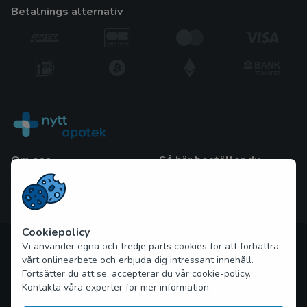
betalnings alternativ
Om oss
Så här beställer du
Frågor och Svar
Blogg
Kontakta oss
Cookiepolicy
Upphovsrätt © 2026 nytt-apotek.com Alla rättigheter
Vi använder egna och tredje parts cookies för att förbättra
förbehållna
vårt onlinearbete och erbjuda dig intressant innehåll.
Fortsätter du att se, accepterar du vår cookie-policy.
Kontakta våra experter för mer information.