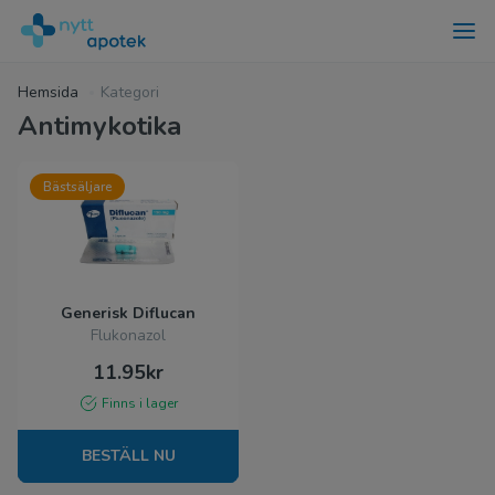
Hemsida
Kategori
Antimykotika
Bästsäljare
Generisk Diflucan
Flukonazol
11.95kr
Finns i lager
BESTÄLL NU