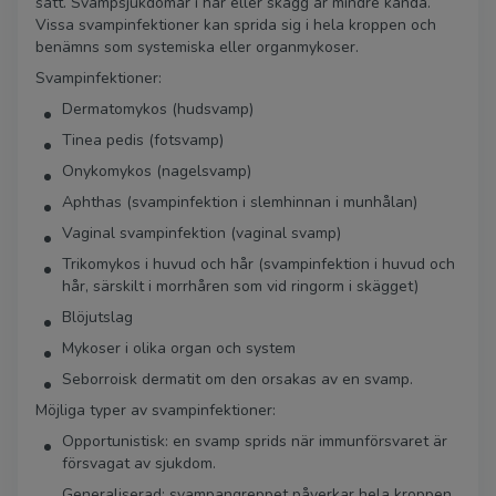
sätt. Svampsjukdomar i hår eller skägg är mindre kända.
Vissa svampinfektioner kan sprida sig i hela kroppen och
benämns som systemiska eller organmykoser.
Svampinfektioner:
Dermatomykos (hudsvamp)
Tinea pedis (fotsvamp)
Onykomykos (nagelsvamp)
Aphthas (svampinfektion i slemhinnan i munhålan)
Vaginal svampinfektion (vaginal svamp)
Trikomykos i huvud och hår (svampinfektion i huvud och
hår, särskilt i morrhåren som vid ringorm i skägget)
Blöjutslag
Mykoser i olika organ och system
Seborroisk dermatit om den orsakas av en svamp.
Möjliga typer av svampinfektioner:
Opportunistisk: en svamp sprids när immunförsvaret är
försvagat av sjukdom.
Generaliserad: svampangreppet påverkar hela kroppen,