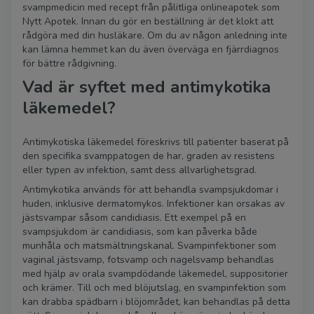
svampmedicin med recept från pålitliga onlineapotek som
Nytt Apotek. Innan du gör en beställning är det klokt att
rådgöra med din husläkare. Om du av någon anledning inte
kan lämna hemmet kan du även överväga en fjärrdiagnos
för bättre rådgivning.
Vad är syftet med antimykotika
läkemedel?
Antimykotiska läkemedel föreskrivs till patienter baserat på
den specifika svamppatogen de har, graden av resistens
eller typen av infektion, samt dess allvarlighetsgrad.
Antimykotika används för att behandla svampsjukdomar i
huden, inklusive dermatomykos. Infektioner kan orsakas av
jästsvampar såsom candidiasis. Ett exempel på en
svampsjukdom är candidiasis, som kan påverka både
munhåla och matsmältningskanal. Svampinfektioner som
vaginal jästsvamp, fotsvamp och nagelsvamp behandlas
med hjälp av orala svampdödande läkemedel, suppositorier
och krämer. Till och med blöjutslag, en svampinfektion som
kan drabba spädbarn i blöjområdet, kan behandlas på detta