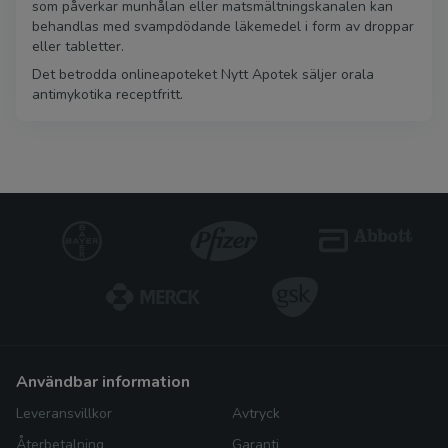
som påverkar munhålan eller matsmältningskanalen kan
behandlas med svampdödande läkemedel i form av droppar
eller tabletter.
Det betrodda onlineapoteket Nytt Apotek säljer orala
antimykotika receptfritt.
användbar information
Leveransvillkor
Avtryck
Återbetalning
Garanti