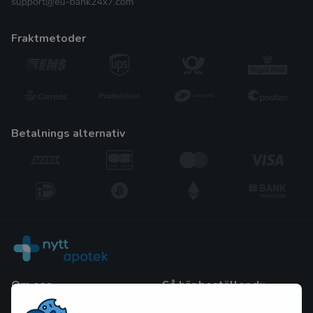
fraktmetoder
betalnings alternativ
Om oss
Så här beställer du
Frågor och Svar
Blogg