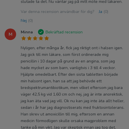
slutade ta det. Nu väntar jag på mitt möte med läkaren.
Var denna recension användbar för dig?
Ja
(0)
Nej
(0)
Minna
Bekräftad recension
M
Nyligen, efter många år, fick jag riktigt ont i halsen igen.
Jag gick till min läkare, som först ordinerade mig
penicillin i 10 dagar på grund av en angina, som jag
hade mycket av som barn, vanligtvis i 3 till 4 veckor.
Hjälpte omedelbart. Efter den sista tabletten började
min halsont igen, han sa att jag behövde ett
bredspektrumantibiotikum, men vilket eftersom jag bara
väger 42,5 kg vid 1,60 cm och nej, jag är inte anorektisk,
jag kan äta vad jag vill. Ok nu kan jag inte äta allt heller,
sedan i år har jag diagnostiserats med fruktosintolerans.
Han skrev ut amoxicillin till mig, eftersom en annan
medicin förmodligen skulle orsaka magproblem med
tanke på min vikt. Jag var skeptisk innan jag tog det,