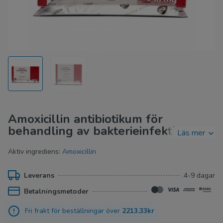
Amoxicillin antibiotikum för
behandling av bakterieinfektioner
Läs mer
Aktiv ingrediens:
Amoxicillin
Amoxicillin är ett antibiotikum som har visat sig vara
effektivt vid behandling av bakterieinfektioner. Det dödar
Leverans
4-9 dagar
bakterier som orsakar infektioner och tillhör gruppen
penicilliner. På den här sidan hittar du allt du behöver veta
Betalningsmetoder
om amoxicillin så att du kan använda det på ett säkert och
Fri frakt för beställningar över
2213.33kr
effektivt sätt.