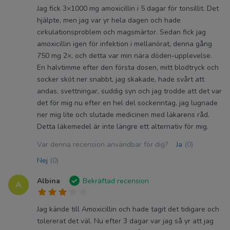
Jag fick 3×1000 mg amoxicillin i 5 dagar för tonsillit. Det
hjälpte, men jag var yr hela dagen och hade
cirkulationsproblem och magsmärtor. Sedan fick jag
amoxicillin igen för infektion i mellanörat, denna gång
750 mg 2×, och detta var min nära döden-upplevelse.
En halvtimme efter den första dosen, mitt blodtryck och
socker sköt ner snabbt, jag skakade, hade svårt att
andas, svettningar, suddig syn och jag trodde att det var
det för mig nu efter en hel del sockerintag, jag lugnade
ner mig lite och slutade medicinen med läkarens råd.
Detta läkemedel är inte längre ett alternativ för mig.
Var denna recension användbar för dig?
Ja
(0)
Nej
(0)
Albina
Bekräftad recension
A
Jag kände till Amoxicillin och hade tagit det tidigare och
tolererat det väl. Nu efter 3 dagar var jag så yr att jag