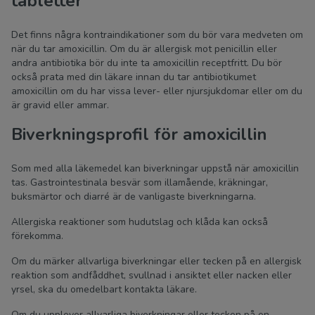
tabletter
Det finns några kontraindikationer som du bör vara medveten om
när du tar amoxicillin. Om du är allergisk mot penicillin eller
andra antibiotika bör du inte ta amoxicillin receptfritt. Du bör
också prata med din läkare innan du tar antibiotikumet
amoxicillin om du har vissa lever- eller njursjukdomar eller om du
är gravid eller ammar.
Biverkningsprofil för amoxicillin
Som med alla läkemedel kan biverkningar uppstå när amoxicillin
tas. Gastrointestinala besvär som illamående, kräkningar,
buksmärtor och diarré är de vanligaste biverkningarna.
Allergiska reaktioner som hudutslag och klåda kan också
förekomma.
Om du märker allvarliga biverkningar eller tecken på en allergisk
reaktion som andfåddhet, svullnad i ansiktet eller nacken eller
yrsel, ska du omedelbart kontakta läkare.
Om du upplever allvarliga biverkningar eller tecken på en