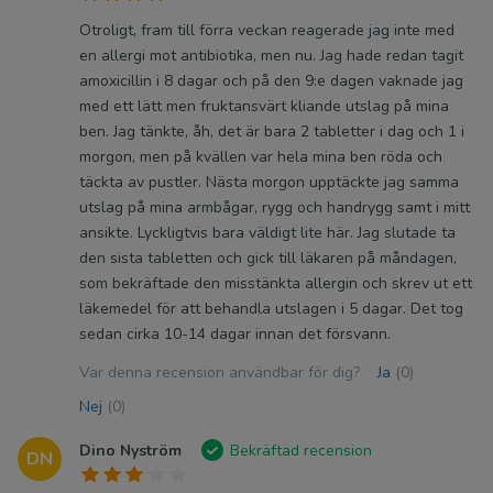
Otroligt, fram till förra veckan reagerade jag inte med
en allergi mot antibiotika, men nu. Jag hade redan tagit
amoxicillin i 8 dagar och på den 9:e dagen vaknade jag
med ett lätt men fruktansvärt kliande utslag på mina
ben. Jag tänkte, åh, det är bara 2 tabletter i dag och 1 i
morgon, men på kvällen var hela mina ben röda och
täckta av pustler. Nästa morgon upptäckte jag samma
utslag på mina armbågar, rygg och handrygg samt i mitt
ansikte. Lyckligtvis bara väldigt lite här. Jag slutade ta
den sista tabletten och gick till läkaren på måndagen,
som bekräftade den misstänkta allergin och skrev ut ett
läkemedel för att behandla utslagen i 5 dagar. Det tog
sedan cirka 10-14 dagar innan det försvann.
Var denna recension användbar för dig?
Ja
(0)
Nej
(0)
Dino Nyström
Bekräftad recension
DN