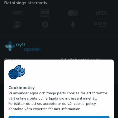
betalnings alternativ
Om oss
Så här beställer du
Frågor och Svar
Blogg
Kontakta oss
Cookiepolicy
Upphovsrätt © 2026 nytt-apotek.com Alla rättigheter
Vi använder egna och tredje parts cookies för att förbättra
förbehållna
vårt onlinearbete och erbjuda dig intressant innehåll.
Fortsätter du att se, accepterar du vår cookie-policy.
Kontakta våra experter för mer information.