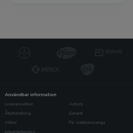
användbar information
Leveransvillkor
Avtryck
Återbetalning
Garanti
Villkor
För webbansvariga
Integritetspolicy