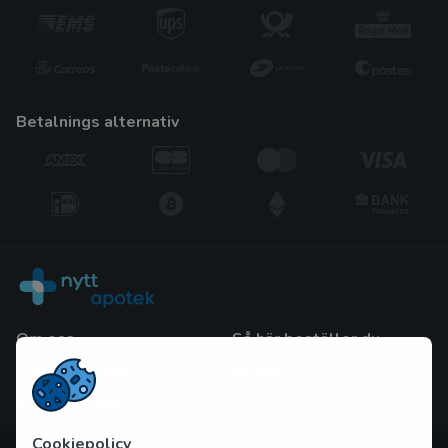
betalnings alternativ
Om oss
Så här beställer du
Frågor och Svar
Blogg
Kontakta oss
Cookiepolicy