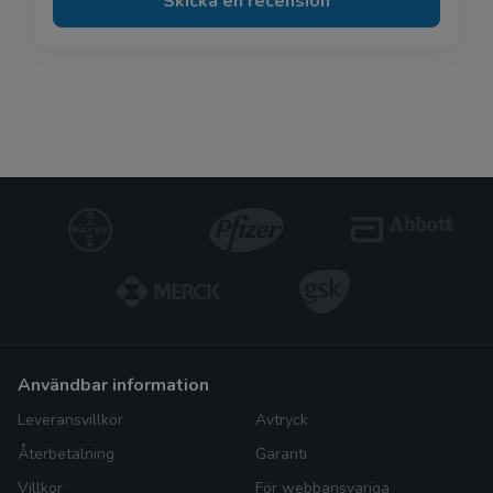
Skicka en recension
användbar information
Leveransvillkor
Avtryck
Återbetalning
Garanti
Villkor
För webbansvariga