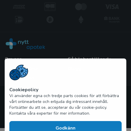
Om oss
Så här beställer du
Frågor och Svar
Blogg
Kontakta oss
Cookiepolicy
Upphovsrätt © 2026 nytt-apotek.com Alla rättigheter
Vi använder egna och tredje parts cookies för att förbättra
förbehållna
vårt onlinearbete och erbjuda dig intressant innehåll.
Fortsätter du att se, accepterar du vår cookie-policy.
Kontakta våra experter för mer information.
Godkänn