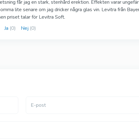
Super P Force
Röd Viagra
tsning får jag en stark, stenhård erektion. Effekten varar ungefär
Sildenafil och Dapoxetin
Sildenafil
omma lite senare om jag dricker några glas vin. Levitra från Bayer
 priset talar för Levitra Soft.
Ja
(0)
Nej
(0)
Cenforce
Cobra 120
Sildenafil
Sildenafil
Vigora
Silagra
Sildenafil
Sildenafil
E-post
Tadacip
Tadapox
Tadalafil
Tadalafil och Dapo