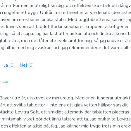
 år nu. Formen är otroligt smidig, och effekten lika stark och långv
Kamagra Soft
 i ungefär ett dygn. Utifrån min erfarenhet är vardenafil (den akti
Kamagra Gold
Tablets
, även om erektionen är lika stabil. Med tuggtabletterna känner ja
Sildenafil
Det känns som att blodet flödar snabbare i kroppen, vilket ger en
Sildenafil
ng, så att säga. Jag har läst att man kan äta och dricka alkohol 
gtabletter, men det låter lite tveksamt för mig, så jag undviker al
jag alltid med mig i väskan, och jag rekommenderar det varmt till 
Kamagra
.
Kamagra Oral Je
brustabletter
Sildenafil
Ja
(0)
Nej
(0)
Sildenafil
nsion
Generisk Prilig
Apcalis SX Oral Jelly
 Bayer i tre år, utskrivet av min urolog. Medicinen fungerar utmärkt
Dapoxetin
Tadalafil
rt att svälja tabletter – inte ens ett glas vatten hjälper särskilt
Dapoxetin
täckte Levitra Soft, ett smidigt alternativ där tabletten placeras
mintsmak, vilket gör det ännu lättare att ta. Jag brukar ta Levitra
och effekten är alltid pålitlig. Jag känner mig trygg trots min erekt