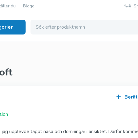
äller du
Blogg
S
orier
smedel
oft
Generisk Viagra
Generisk Cialis
Sildenafil
Tadalafil
Berät
Original Viagra
Original Cialis
sion
Sildenafil
Tadalafil
en jag upplevde täppt näsa och domningar i ansiktet. Därför komme