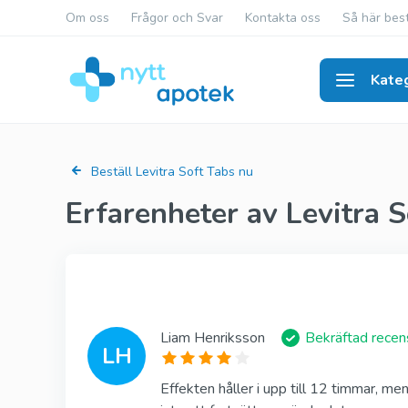
Om oss
Frågor och Svar
Kontakta oss
Så här best
Kateg
Poten
Beställ Levitra Soft Tabs nu
Erfarenheter av Levitra S
Liam Henriksson
Bekräftad recen
LH
Effekten håller i upp till 12 timmar, m