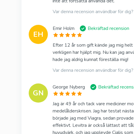
inte att fortsätta använda det.
Var denna recension användbar för dig?
Emir Holm
Bekräftad recension
EH
Efter 12 år som gift kände jag mig hel
verkligen har hjälpt mig. Nu kan jag anv
hade jag aldrig kunnat föreställa mig!
Var denna recension användbar för dig?
George Nyberg
Bekräftad recens
GN
Jag är 49 år och tack vare mediciner mot
medelålderskrisen. Jag har testat nästa
började jag med Viagra, sedan provade j
effektivt. Levitra är också lättast att t
huvudvärk, och jag upplevde Cialis som 