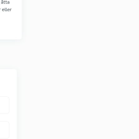
Cialis Black
 åtta
Tadalafil
 eller
Vidalista
Tadalafil
Suhagra
Sildenafil
Tadalis Sx
xetin
Tadalafil