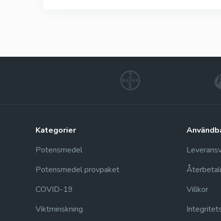
kategorier
användb
Potensmedel
Leveransvi
Potensmedel provpaket
Återbetal
COVID-19
Villkor
Viktminskning
Integritet