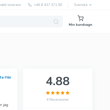
nabb leverans
Svenska
Min kundvagn
Generisk Levitra
Vardenafil
4.88
ta Här
Original Levitra
Vardenafil
4 Recensioner
r jag