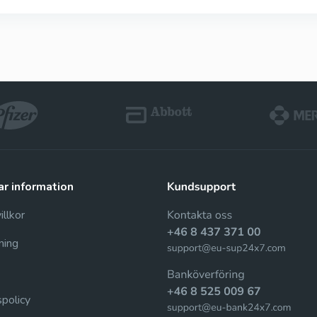
ar information
llkor
ning
spolicy