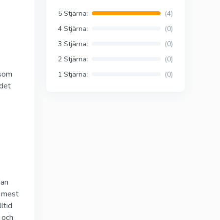
)
Viagra Professional
5 Stjärna:
(4)
Sildenafil
4 Stjärna:
(0)
3 Stjärna:
(0)
2 Stjärna:
(0)
ional
Viagra Super Active
 som
Sildenafil
1 Stjärna:
(0)
 det
Tadalista Super
tive
Active
Tadalafil
dan
s
Levitra Soft Tabs
t mest
Vardenafil
ltid
 och