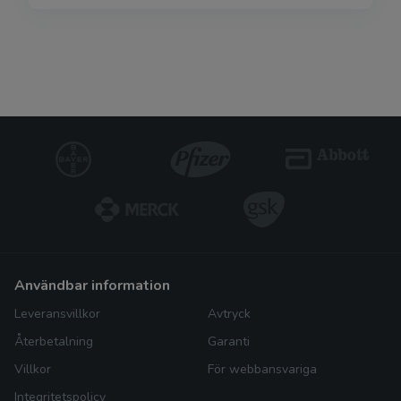
användbar information
Leveransvillkor
Avtryck
Återbetalning
Garanti
Villkor
För webbansvariga
Integritetspolicy