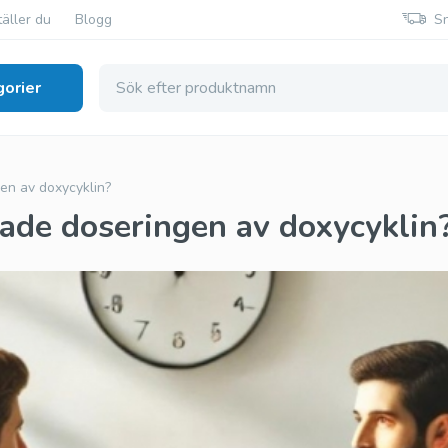
äller du
Blogg
S
orier
smedel
n av doxycyklin?
de doseringen av doxycyklin
Generisk Viagra
Generisk Cialis
Sildenafil
Tadalafil
Original Viagra
Original Cialis
Sildenafil
Tadalafil