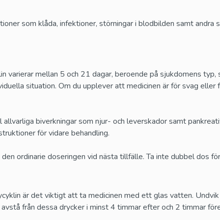
tioner som klåda, infektioner, störningar i blodbilden samt andra
arierar mellan 5 och 21 dagar, beroende på sjukdomens typ, svå
viduella situation. Om du upplever att medicinen är för svag eller 
ll allvarliga biverkningar som njur- och leverskador samt pankrea
truktioner för vidare behandling.
en ordinarie doseringen vid nästa tillfälle. Ta inte dubbel dos f
yklin är det viktigt att ta medicinen med ett glas vatten. Undvi
avstå från dessa drycker i minst 4 timmar efter och 2 timmar för