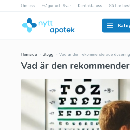
Om oss
Frågor och Svar
Kontakta oss
Så här best
Kateg
Poten
Hemsida
Blogg
Vad är den rekommenderade doseringe
Vad är den rekommendera