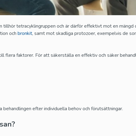
Kamagra Soft
Kamagra Gold
Tablets
Sildenafil
tillhör tetracyklingruppen och är därför effektivt mot en mängd 
Sildenafil
tion och
bronkit
, samt mot skadliga protozoer, exempelvis de som
Kamagra
ill flera faktorer. För att säkerställa en effektiv och säker behand
Kamagra Oral Je
brustabletter
Sildenafil
Sildenafil
Generisk Prilig
Apcalis SX Oral Jelly
Dapoxetin
Tadalafil
a behandlingen efter individuella behov och förutsättningar.
Dapoxetin
lsan?