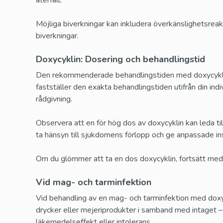
återfall.
Möjliga biverkningar kan inkludera överkänslighetsreak
biverkningar.
Doxycyklin: Dosering och behandlingstid
Den rekommenderade behandlingstiden med doxycyklin v
fastställer den exakta behandlingstiden utifrån din indi
rådgivning.
Observera att en för hög dos av doxycyklin kan leda ti
ta hänsyn till sjukdomens förlopp och ge anpassade ins
Om du glömmer att ta en dos doxycyklin, fortsätt med d
Vid mag- och tarminfektion
Vid behandling av en mag- och tarminfektion med doxyc
drycker eller mejeriprodukter i samband med intaget – 
läkemedelseffekt eller intolerans.