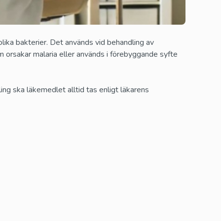
Kamagra Polo
Sildenafil
olika bakterier. Det används vid behandling av
 orsakar malaria eller används i förebyggande syfte
ling ska läkemedlet alltid tas enligt läkarens
lly
Viagra gel
Sildenafil
y
Super Kamagra
Sildenafil och Dapoxetin