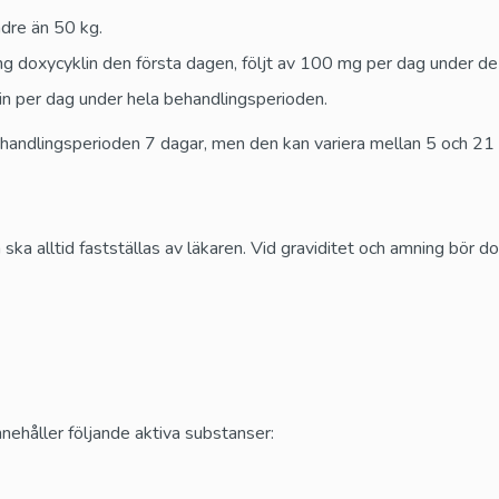
Rapamycin (Rapacan)
ndre än 50 kg.
Sirolimus
oxycyklin den första dagen, följt av 100 mg per dag under de 
n per dag under hela behandlingsperioden.
behandlingsperioden 7 dagar, men den kan variera mellan 5 och 2
a alltid fastställas av läkaren. Vid graviditet och amning bör do
ehåller följande aktiva substanser: