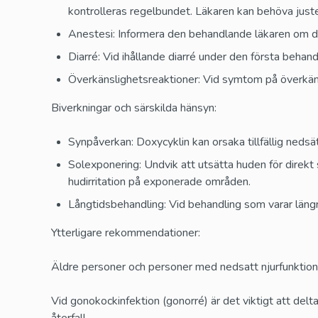
kontrolleras regelbundet. Läkaren kan behöva just
Anestesi: Informera den behandlande läkaren om 
Diarré: Vid ihållande diarré under den första beha
Överkänslighetsreaktioner: Vid symtom på överkäns
Biverkningar och särskilda hänsyn:
Synpåverkan: Doxycyklin kan orsaka tillfällig nedsä
Solexponering: Undvik att utsätta huden för direkt 
hudirritation på exponerade områden.
Långtidsbehandling: Vid behandling som varar längr
Ytterligare rekommendationer:
Äldre personer och personer med nedsatt njurfunktion b
Vid gonokockinfektion (gonorré) är det viktigt att delta