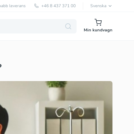
nabb leverans
Svenska
Min kundvagn
?
Generisk Levitra
Vardenafil
Original Levitra
Vardenafil