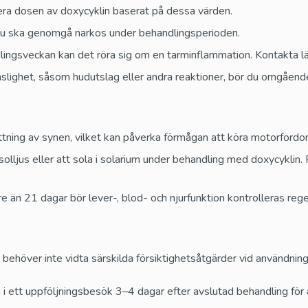
era dosen av doxycyklin baserat på dessa värden.
du ska genomgå narkos under behandlingsperioden.
ndlingsveckan kan det röra sig om en tarminflammation. Kontakta 
lighet, såsom hudutslag eller andra reaktioner, bör du omgående
ttning av synen, vilket kan påverka förmågan att köra motorfordo
solljus eller att sola i solarium under behandling med doxycyklin
e än 21 dagar bör lever-, blod- och njurfunktion kontrolleras reg
ehöver inte vidta särskilda försiktighetsåtgärder vid användning
 i ett uppföljningsbesök 3–4 dagar efter avslutad behandling för a