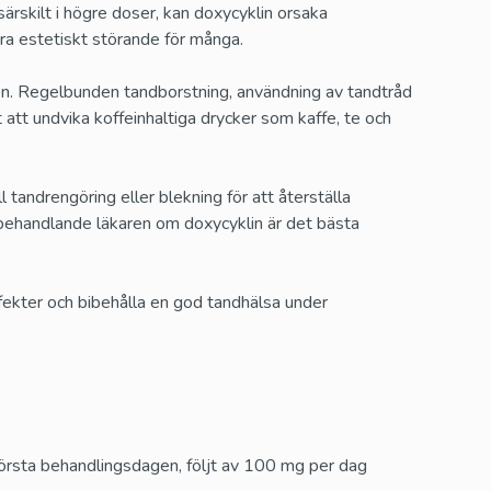
Cialis Black
särskilt i högre doser, kan doxycyklin orsaka
Tadalafil
ara estetiskt störande för många.
gen. Regelbunden tandborstning, användning av tandtråd
tt undvika koffeinhaltiga drycker som kaffe, te och
Vidalista
Tadalafil
tandrengöring eller blekning för att återställa
 behandlande läkaren om doxycyklin är det bästa
Suhagra
Sildenafil
ekter och bibehålla en god tandhälsa under
Tadalis Sx
xetin
Tadalafil
rsta behandlingsdagen, följt av 100 mg per dag