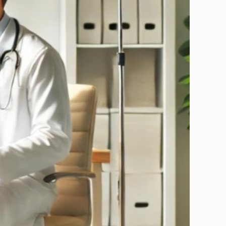
)
Viagra Professional
Sildenafil
ional
Viagra Super Active
Sildenafil
Tadalista Super
tive
Active
Tadalafil
s
Levitra Soft Tabs
Vardenafil