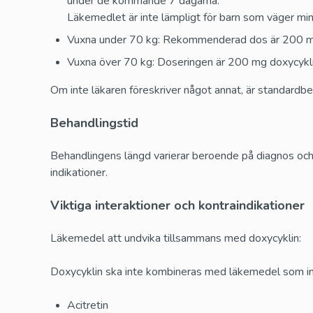
under de kommande 7 dagarna.
Läkemedlet är inte lämpligt för barn som väger mi
Vuxna under 70 kg: Rekommenderad dos är 200 mg d
Vuxna över 70 kg: Doseringen är 200 mg doxycykli
Om inte läkaren föreskriver något annat, är standard
Behandlingstid
Behandlingens längd varierar beroende på diagnos och sk
indikationer.
Viktiga interaktioner och kontraindikationer
Läkemedel att undvika tillsammans med doxycyklin:
Doxycyklin ska inte kombineras med läkemedel som inn
Acitretin