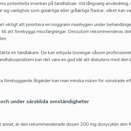
Super P Force
Röd Viagra
ss potentiella inverkan på tandhälsan. Vid långvarig användning, 
Sildenafil och Dapoxetin
Sildenafil
 sig vanligtvis som gulaktiga eller gråaktiga fläckar, vilket kan v
det viktigt att prioritera en noggrann munhygien under behandlin
till att förebygga missfärgningar. Dessutom rekommenderas det a
Cenforce
Cobra 120
ten.
Sildenafil
Sildenafil
takta en tandläkare. De kan erbjuda lösningar såsom professionell 
 tandhälsoproblem kan det vara en god idé att diskutera med den
Vigora
Silagra
Sildenafil
Sildenafil
 förebyggande åtgärder kan man minska risken för oönskade eff
Tadacip
Tadapox
 och under särskilda omständigheter
Tadalafil
Tadalafil och Dapo
t annat, är den rekommenderade dosen 200 mg doxycyklin den fö