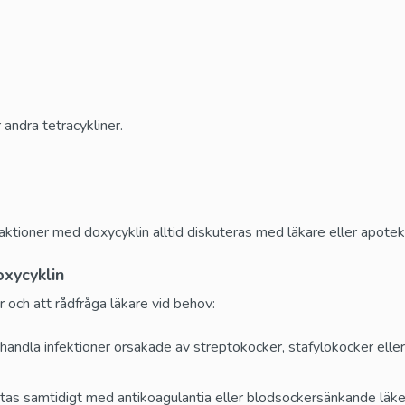
 andra tetracykliner.
eraktioner med doxycyklin alltid diskuteras med läkare eller apote
oxycyklin
 och att rådfråga läkare vid behov:
behandla infektioner orsakade av streptokocker, stafylokocker el
as samtidigt med antikoagulantia eller blodsockersänkande läk