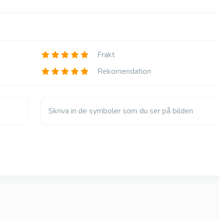
Super P Force
Röd Viagra
Sildenafil och Dapoxetin
Sildenafil
Frakt
Cenforce
Cobra 120
Sildenafil
Sildenafil
Rekomendation
Skriva in de symboler som du ser på bilden
Vigora
Silagra
Sildenafil
Sildenafil
Tadacip
Tadapox
Tadalafil
Tadalafil och Dapo