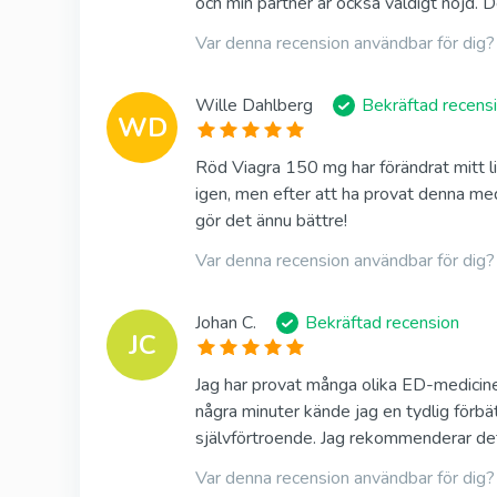
och min partner är också väldigt nöjd. D
Var denna recension användbar för dig?
Wille Dahlberg
Bekräftad recens
WD
Röd Viagra 150 mg har förändrat mitt l
igen, men efter att ha provat denna med
gör det ännu bättre!
Var denna recension användbar för dig?
Johan C.
Bekräftad recension
JC
Jag har provat många olika ED-medicine
några minuter kände jag en tydlig förbätt
självförtroende. Jag rekommenderar det
Var denna recension användbar för dig?