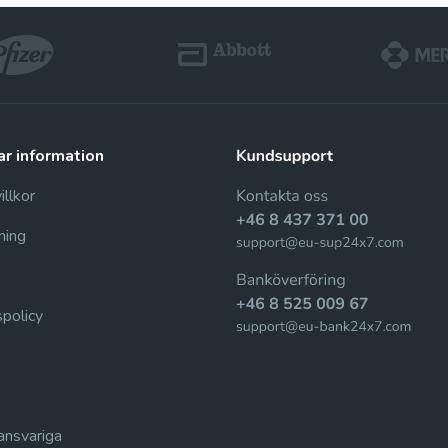
Rapamycin (Rapacan)
Sirolimus
ar information
llkor
ning
spolicy
nsvariga