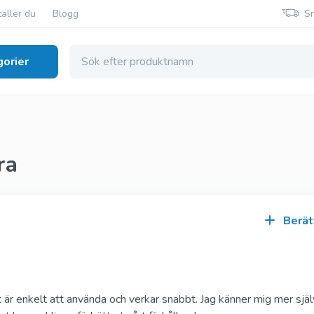
äller du
Blogg
S
orier
smedel
ra
Generisk Viagra
Generisk Cialis
Sildenafil
Tadalafil
Berät
Original Viagra
Original Cialis
Sildenafil
Tadalafil
 är enkelt att använda och verkar snabbt. Jag känner mig mer sjä