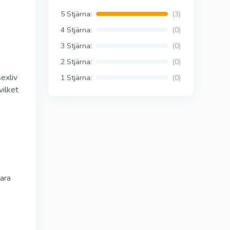
)
Viagra Professional
5 Stjärna:
(3)
Sildenafil
4 Stjärna:
(0)
3 Stjärna:
(0)
2 Stjärna:
(0)
ional
Viagra Super Active
exliv
Sildenafil
1 Stjärna:
(0)
vilket
Tadalista Super
tive
Active
Tadalafil
ara
s
Levitra Soft Tabs
Vardenafil