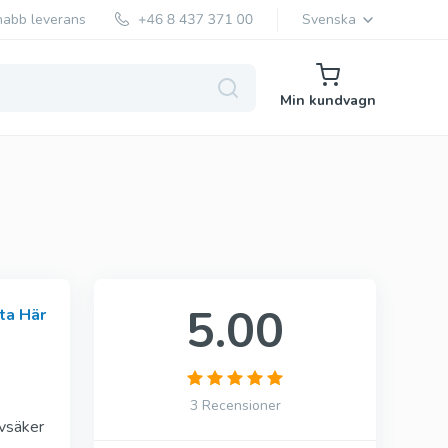
nabb leverans
Svenska
Min kundvagn
Generisk Levitra
Vardenafil
5.00
ta Här
Original Levitra
Vardenafil
3 Recensioner
lvsäker