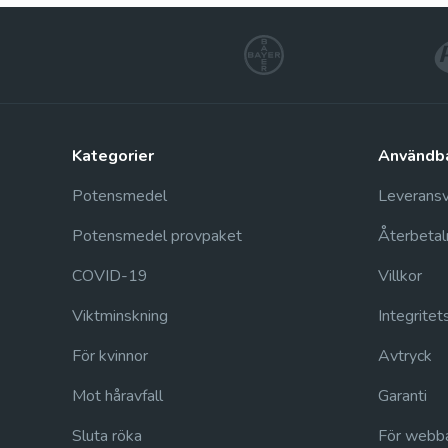
kategorier
användb
Potensmedel
Leveransvi
Potensmedel provpaket
Återbetal
COVID-19
Villkor
Viktminskning
Integritet
För kvinnor
Avtryck
Mot håravfall
Garanti
Sluta röka
För webba