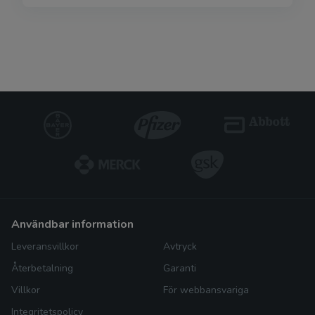
användbar information
Leveransvillkor
Avtryck
Återbetalning
Garanti
Villkor
För webbansvariga
Integritetspolicy