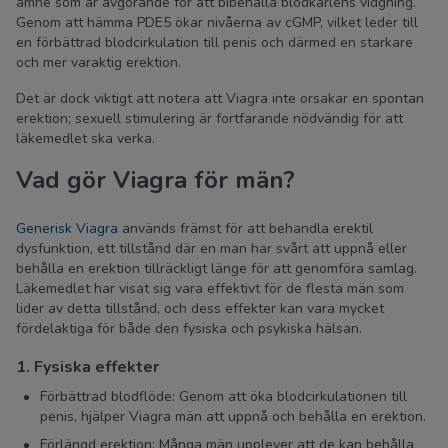
ämne som är avgörande för att bibehålla blodkärlens vidgning.
Genom att hämma PDE5 ökar nivåerna av cGMP, vilket leder till
en förbättrad blodcirkulation till penis och därmed en starkare
och mer varaktig erektion.
Det är dock viktigt att notera att Viagra inte orsakar en spontan
erektion; sexuell stimulering är fortfarande nödvändig för att
läkemedlet ska verka.
Vad gör Viagra för män?
Generisk Viagra
används främst för att behandla erektil
dysfunktion, ett tillstånd där en man har svårt att uppnå eller
behålla en erektion tillräckligt länge för att genomföra samlag.
Läkemedlet har visat sig vara effektivt för de flesta män som
lider av detta tillstånd, och dess effekter kan vara mycket
fördelaktiga för både den fysiska och psykiska hälsan.
1. Fysiska effekter
Förbättrad blodflöde: Genom att öka blodcirkulationen till
penis, hjälper Viagra män att uppnå och behålla en erektion.
Förlängd erektion: Många män upplever att de kan behålla