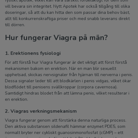
fysiskt apotek, vilket kan vara särskilt fördelaktigt för dem som
vill bevara sin integritet. Nytt Apotek har också tillgång till olika
doseringar, så att du kan hitta den som passar dina behov bäst,
allt till konkurrenskraftiga priser och med snabb leverans direkt
till dörren.
Hur fungerar Viagra på män?
1. Erektionens fysiologi
För att förstå hur Viagra fungerar är det viktigt att först förstå
mekanismen bakom en erektion. När en man blir sexuellt
upphetsad, skickas nervsignaler från hjärnan till nerverna i penis.
Dessa signaler leder till att blodkärlen i penis vidgas, vilket ökar
blodflödet till penisens svällkroppar (corpora cavernosa).
Samtidigt hindras blodet från att lämna penis, vilket resulterar i
en erektion.
2. Viagras verkningsmekanism
Viagra fungerar genom att förstärka denna naturliga process.
Den aktiva substansen sildenafil hämmar enzymet PDE5, som
normalt bryter ner cykliskt guanosinmonofosfat (cGMP) – ett