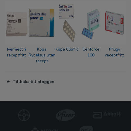
Ivermectin
Köpa
Köpa Clomid
Cenforce
Priligy
receptfritt
Rybelsus utan
100
receptfritt
recept
Tillbaka till bloggen