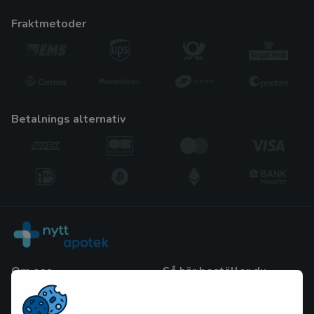
fraktmetoder
betalnings alternativ
Om oss
Så här beställer du
Frågor och Svar
Blogg