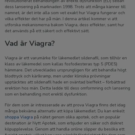
revolutionerat behandlingen av erektil dysfunktion (ED) sedan
dess lansering på marknaden 1998. Trots att många känner till
namnet, är det inte alla som vet exakt hur Viagra fungerar och
vilka effekter det har på män. I denna artikel kommer vi att
utforska mekanismerna bakom Viagra, dess effekter, samt hur
det används på ett säkert och effektivt sätt.
Vad är Viagra?
Viagra är ett varumärke för läkemedlet sildenafil, som tillhör en
klass av läkemedel som kallas fosfodiesteras typ 5 (PDE5)
hämmare. Det utvecklades ursprungligen för att behandla högt
blodtryck och kärlkramp, men under kliniska prövningar
upptäcktes att sildenafil hade en oväntad bieffekt – förbättrad
erektion hos män. Detta ledde till dess omformning och lansering
som en behandling mot erektil dysfunktion.
För dem som är intresserade av att prova Viagra finns det idag
många bekväma alternativ att köpa läkemedlet. Du kan enkelt
shoppa Viagra
på nätet genom olika apotek, och en populär
destination är Nytt Apotek, som erbjuder en säker och diskret
köpupplevelse. Genom att handla online slipper du besöka ett