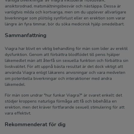
Vanliga biverkningar av Viagra inkluderar huvudvärk,
ansiktsrodnad, matsmältningsbesvär och nästäppa. Dessa är
vanligtvis milda och kortvariga, men om du upplever allvarligare
biverkningar som plötslig synförlust eller en erektion som varar
längre än fyra timmar, bör du söka medicinsk hjälp omedelbart.
Sammanfattning
Viagra har blivit en viktig behandling för män som lider av erektil
dysfunktion. Genom att förbättra blodflödet till penis hjälper
läkemedlet män att återfå sin sexuella funktion och förbättra sin
livskvalitet. För att uppnå bästa resultat är det dock viktigt att
använda Viagra enligt läkarens anvisningar och vara medveten
om potentiella biverkningar och interaktioner med andra
läkemedel.
För män som undrar "hur funkar Viagra?" är svaret enkelt: det
stödjer kroppens naturliga förmåga att få och bibehålla en
erektion, men det kräver fortfarande sexuell stimulering för att
vara effektivt.
Rekommenderat för dig