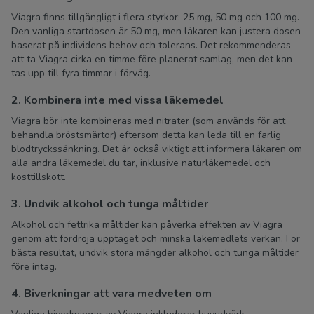
Viagra finns tillgängligt i flera styrkor: 25 mg, 50 mg och 100 mg.
Den vanliga startdosen är 50 mg, men läkaren kan justera dosen
baserat på individens behov och tolerans. Det rekommenderas
att ta Viagra cirka en timme före planerat samlag, men det kan
tas upp till fyra timmar i förväg.
2. Kombinera inte med vissa läkemedel
Viagra bör inte kombineras med nitrater (som används för att
behandla bröstsmärtor) eftersom detta kan leda till en farlig
blodtryckssänkning. Det är också viktigt att informera läkaren om
alla andra läkemedel du tar, inklusive naturläkemedel och
kosttillskott.
3. Undvik alkohol och tunga måltider
Alkohol och fettrika måltider kan påverka effekten av Viagra
genom att fördröja upptaget och minska läkemedlets verkan. För
bästa resultat, undvik stora mängder alkohol och tunga måltider
före intag.
4. Biverkningar att vara medveten om